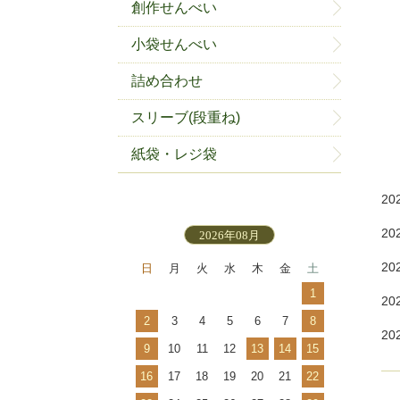
創作せんべい
小袋せんべい
詰め合わせ
スリーブ(段重ね)
紙袋・レジ袋
20
20
2026年08月
20
日
月
火
水
木
金
土
1
20
2
3
4
5
6
7
8
20
9
10
11
12
13
14
15
16
17
18
19
20
21
22