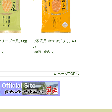
リーブの風(90g)
ご家庭用 吟米ゆずみそ(140
g)
み）
480円
（税込み）
▲ ページTOPへ