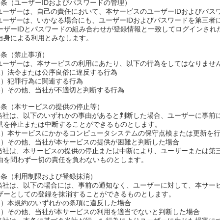
3条（ユーザーIDおよびパスワードの管理）
.ユーザーは、自己の責任において、本サービスのユーザーIDおよびパス
.ユーザーは、いかなる場合にも、ユーザーIDおよびパスワードを第三
ーザーIDとパスワードの組み合わせが登録情報と一致してログインされ
自身による利用とみなします。
4条（禁止事項）
.ユーザーは、本サービスの利用にあたり、以下の行為をしてはなりませ
1）法令または公序良俗に違反する行為
2）犯罪行為に関連する行為
3）その他、当社が不適切と判断する行為
5条（本サービスの提供の停止等）
.当社は、以下のいずれかの事由があると判断した場合、ユーザーに事前
供を停止または中断することができるものとします。
1）本サービスにかかるコンピュータシステムの保守点検または更新を
2）その他、当社が本サービスの提供が困難と判断した場合
.当社は、本サービスの提供の停止または中断により、ユーザーまたは第
由を問わず一切の責任を負わないものとします。
6条（利用制限および登録抹消）
.当社は、以下の場合には、事前の通知なく、ユーザーに対して、本サー
ザーとしての登録を抹消することができるものとします。
1）本規約のいずれかの条項に違反した場合
2）その他、当社が本サービスの利用を適当でないと判断した場合