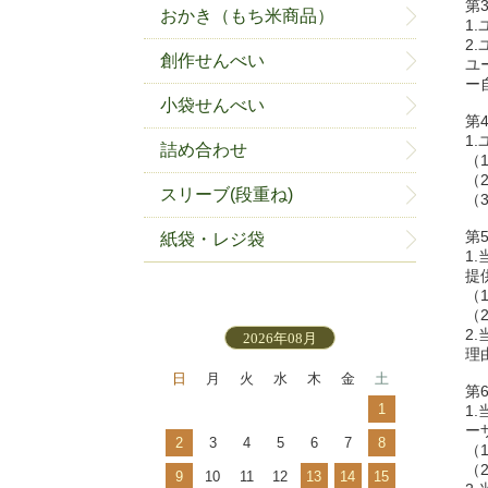
第
おかき（もち米商品）
1
2
創作せんべい
ユ
ー
小袋せんべい
第
1
詰め合わせ
（
（
スリーブ(段重ね)
（
第
紙袋・レジ袋
1
提
（
（
2
2026年08月
理
日
月
火
水
木
金
土
第
1
1
ー
2
3
4
5
6
7
8
（
（
9
10
11
12
13
14
15