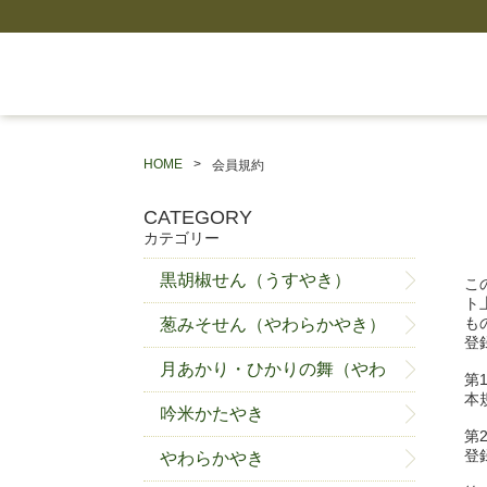
HOME
会員規約
CATEGORY
カテゴリー
黒胡椒せん（うすやき）
こ
ト
も
葱みそせん（やわらかやき）
登
月あかり・ひかりの舞（やわ
第
本
らかやき）
吟米かたやき
第
登
やわらかやき