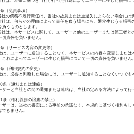
.当社は、本条に基づき当社が行った行為によりユーザーに生じた損害に
7条（免責事項）
.当社の債務不履行責任は、当社の故意または重過失によらない場合には
.当社は、何らかの理由によって責任を負う場合にも、通常生じうる損害
を負うものとします。
.当社は、本サービスに関して、ユーザーと他のユーザーまたは第三者と
一切責任を負いません。
8条（サービス内容の変更等）
社は、ユーザーに通知することなく、本サービスの内容を変更しまたは
、これによってユーザーに生じた損害について一切の責任を負いません
9条（利用規約の変更）
社は、必要と判断した場合には、ユーザーに通知することなくいつでも
10条（通知または連絡）
ーザーと当社との間の通知または連絡は、当社の定める方法によって行
11条（権利義務の譲渡の禁止）
ーザーは、当社の書面による事前の承諾なく、本規約に基づく権利もし
はできません。