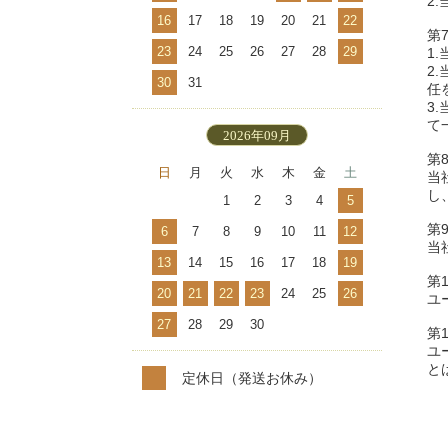
2
16
17
18
19
20
21
22
第
23
24
25
26
27
28
29
1
2
30
31
任
3
て
2026年09月
第
日
月
火
水
木
金
土
当
し
1
2
3
4
5
第
6
7
8
9
10
11
12
当
13
14
15
16
17
18
19
第
20
21
22
23
24
25
26
ユ
27
28
29
30
第
ユ
と
定休日（発送お休み）