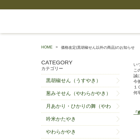
HOME
価格改定(黒胡椒せん以外の商品)のお知らせ
CATEGORY
い
カテゴリー
こ
誠
黒胡椒せん（うすやき）
今
１
何
葱みそせん（やわらかやき）
月あかり・ひかりの舞（やわ
「
らかやき）
吟米かたやき
やわらかやき