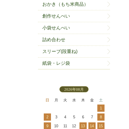
おかき（もち米商品）
創作せんべい
小袋せんべい
詰め合わせ
スリーブ(段重ね)
紙袋・レジ袋
2026年08月
日
月
火
水
木
金
土
1
2
3
4
5
6
7
8
9
10
11
12
13
14
15