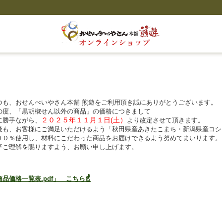
つも、おせんべいやさん本舗 煎遊をご利用頂き誠にありがとうございます。
の度、「黒胡椒せん以外の商品」の価格につきまして
２０２５年１１月１日(土）
に勝手ながら、
より改定させて頂きます。
後も、お客様にご満足いただけるよう「秋田県産あきたこまち・新潟県産コシ
００％使用し、材料にこだわった商品をお届けできるよう努めてまいります。
卒ご理解を賜りますよう、お願い申し上げます。
商品価格一覧表.pdf」 こちら☝